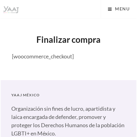
Skip
Yaaj: Transformando tu
MENU
to
vida A.C.
content
Finalizar compra
[woocommerce_checkout]
YAAJ MÉXICO
Organización sin fines de lucro, apartidista y
laica encargada de defender, promover y
proteger los Derechos Humanos de la población
LGBTI+ en México.