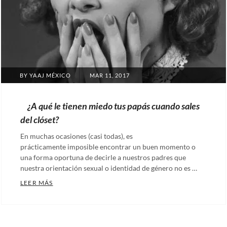
POSTED
BY
YAAJ MÉXICO
MAR 11, 2017
ON
¿A qué le tienen miedo tus papás cuando sales
del clóset?
En muchas ocasiones (casi todas), es
prácticamente imposible encontrar un buen momento o
una forma oportuna de decirle a nuestros padres que
nuestra orientación sexual o identidad de género no es …
¿A QUÉ LE TIENEN MIEDO TUS PAPÁS CUANDO SAL
LEER MÁS
Categories:
Artículos
Tags:
Caminando