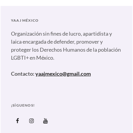
juntos
,
Familia
,
YAAJ MÉXICO
Homofobia
,
miedo
,
Organización sin fines de lucro, apartidista y
Papás
,
laica encargada de defender, promover y
Salir
proteger los Derechos Humanos de la población
del
LGBTI+ en México.
Clóset
Contacto:
yaajmexico@gmail.com
¡SÍGUENOS!
Facebook
Instagram
Youtube