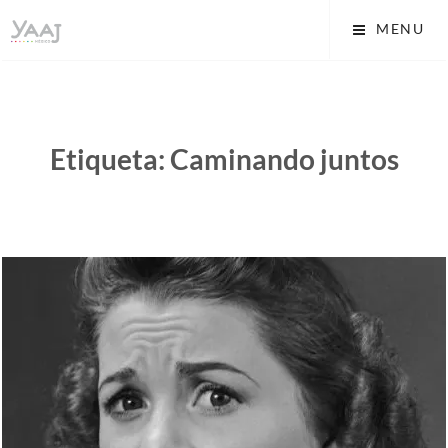
Skip
Yaaj: Transformando tu
MENU
to
vida A.C.
content
Etiqueta:
Caminando juntos