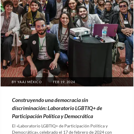
POSTED
BY
YAAJ MÉXICO
FEB 19, 2024
ON
Construyendo una democracia sin
discriminación: Laboratorio LGBTIQ+ de
Participación Política y Democrática
El «Laboratorio LGBTIQ+ de Participación Política y
Democrática», celebrado el 17 de febrero de 2024 con