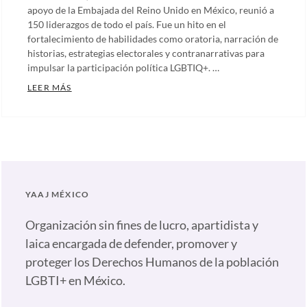
apoyo de la Embajada del Reino Unido en México, reunió a
150 liderazgos de todo el país. Fue un hito en el
fortalecimiento de habilidades como oratoria, narración de
historias, estrategias electorales y contranarrativas para
impulsar la participación política LGBTIQ+. …
CONSTRUYENDO UNA DEMOCRACIA SIN DISCRIMINA
LEER MÁS
Categories:
Artículos
,
Comunicados
,
Notas
,
Nuestras
YAAJ MÉXICO
plumas
Tags:
Carolina
Organización sin fines de lucro, apartidista y
Giraldo
,
laica encargada de defender, promover y
Democracia
proteger los Derechos Humanos de la población
inclusiva
,
LGBTI+ en México.
Embajada