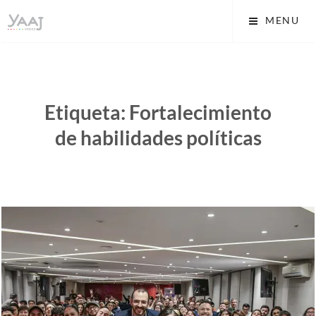
Skip
Yaaj: Transformando tu
MENU
to
vida A.C.
content
Etiqueta:
Fortalecimiento
de habilidades políticas