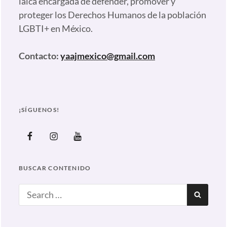
laica encargada de defender, promover y
DISCULPA
,
proteger los Derechos Humanos de la población
GAY
,
LGBTI+ en México.
LGBT
,
NOTICIAS
Contacto:
yaajmexico@gmail.com
MAS
RELEVANTES
,
PAPA
FRANCAISCO
,
¡SÍGUENOS!
POLITICA
LGBT
,
Facebook
Instagram
Youtube
Trans
,
TRANSFOBIA
,
BUSCAR CONTENIDO
Yaaj
México
Search
SEAR
for: