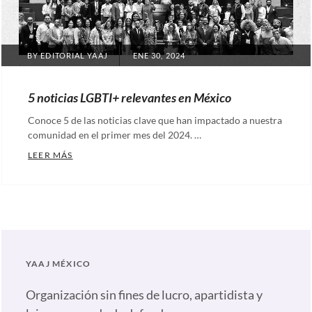
POSTED
BY
EDITORIAL YAAJ
ENE 30, 2024
ON
5 noticias LGBTI+ relevantes en México
Conoce 5 de las noticias clave que han impactado a nuestra
comunidad en el primer mes del 2024. …
5 NOTICIAS LGBTI+ RELEVANTES EN MÉXICO
LEER MÁS
Categories:
Artículos
,
Nuestras
plumas
Tags:
Acciones
YAAJ MÉXICO
afirmativas
,
AMLO
Organización sin fines de lucro, apartidista y
SE