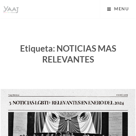
Skip
Yaaj: Transformando tu
MENU
to
vida A.C.
content
Etiqueta:
NOTICIAS MAS
RELEVANTES