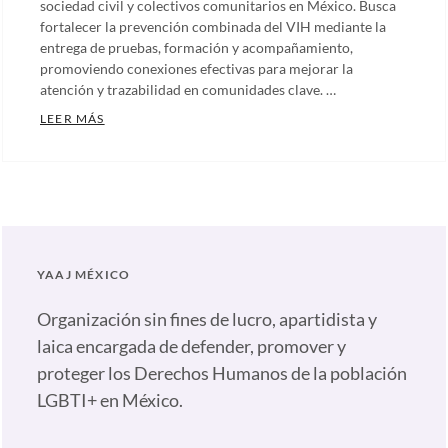
sociedad civil y colectivos comunitarios en México. Busca
fortalecer la prevención combinada del VIH mediante la
entrega de pruebas, formación y acompañamiento,
promoviendo conexiones efectivas para mejorar la
atención y trazabilidad en comunidades clave. …
«CONEXIÓN COMUNITARIA: JUNTXS EN LA PREVENC
LEER MÁS
Categories:
Artículos
,
Comunicados
,
Nuestras
plumas
Tags:
YAAJ MÉXICO
Capacitación
VIH
,
Organización sin fines de lucro, apartidista y
Conexión
laica encargada de defender, promover y
Comunitaria
,
proteger los Derechos Humanos de la población
Derechos
LGBTI+ en México.
humanos
VIH
,