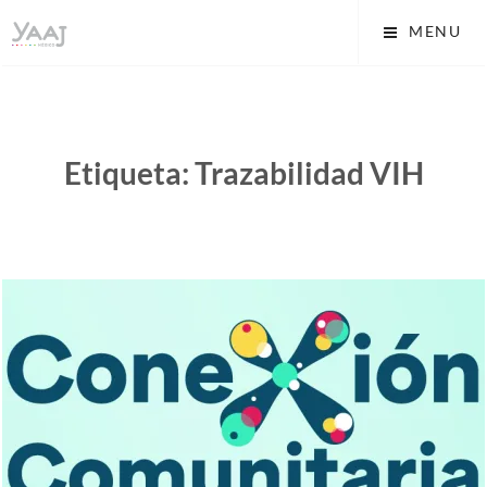
Skip
Yaaj: Transformando tu
MENU
to
vida A.C.
content
Etiqueta:
Trazabilidad VIH