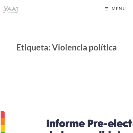
Skip
Yaaj: Transformando tu
MENU
to
vida A.C.
content
Etiqueta:
Violencia política