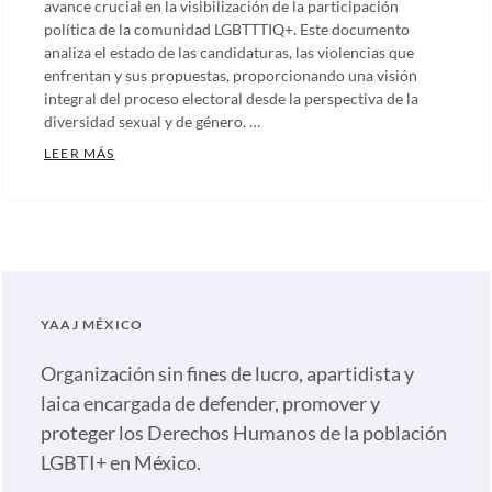
avance crucial en la visibilización de la participación
política de la comunidad LGBTTTIQ+. Este documento
analiza el estado de las candidaturas, las violencias que
enfrentan y sus propuestas, proporcionando una visión
integral del proceso electoral desde la perspectiva de la
diversidad sexual y de género. …
LANZAMIENTO DEL INFORME PRE-ELECTORAL DE LA
LEER MÁS
Categories:
Artículos
,
Comunicados
,
Notas
,
Nuestras
YAAJ MÉXICO
plumas
Tags:
Acciones
Organización sin fines de lucro, apartidista y
afirmativas
,
laica encargada de defender, promover y
Candidaturas
proteger los Derechos Humanos de la población
LGBTTTIQ+
,
LGBTI+ en México.
Comunidad