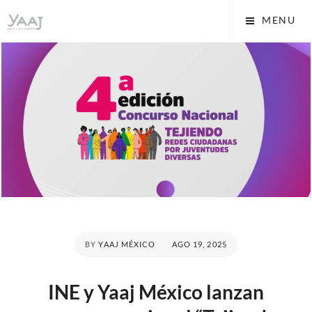
Skip
Yaaj: Transformando tu
MENU
to
vida A.C.
content
POSTED
BY
YAAJ MÉXICO
AGO 19, 2025
ON
INE y Yaaj México lanzan