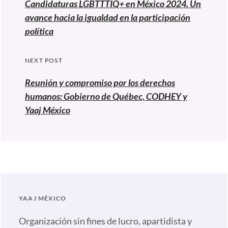
entradas
post:
Candidaturas LGBTTTIQ+ en México 2024. Un
avance hacia la igualdad en la participación
política
NEXT POST
Reunión y compromiso por los derechos
humanos: Gobierno de Québec, CODHEY y
Yaaj México
YAAJ MÉXICO
Organización sin fines de lucro, apartidista y