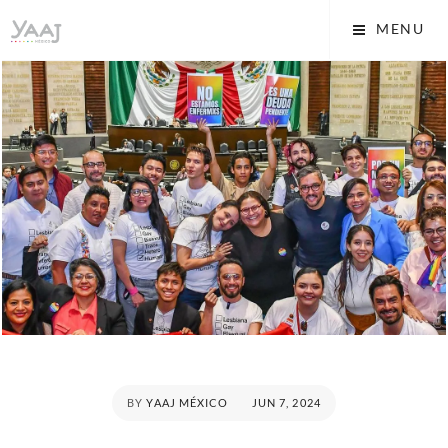
Skip
Yaaj: Transformando tu
MENU
to
vida A.C.
content
POSTED
BY
YAAJ MÉXICO
JUN 7, 2024
ON