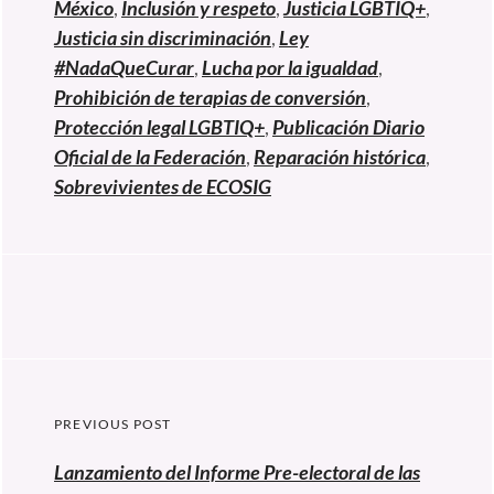
México
,
Inclusión y respeto
,
Justicia LGBTIQ+
,
Justicia sin discriminación
,
Ley
#NadaQueCurar
,
Lucha por la igualdad
,
Prohibición de terapias de conversión
,
Protección legal LGBTIQ+
,
Publicación Diario
Oficial de la Federación
,
Reparación histórica
,
Sobrevivientes de ECOSIG
Navegación
PREVIOUS POST
de
Previous
Lanzamiento del Informe Pre-electoral de las