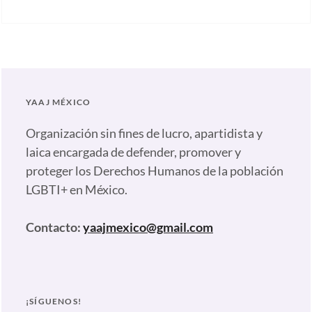
Categories:
México
,
Artículos
,
Inclusión
Comunicados
,
y
Notas
,
respeto
,
Nuestras
Justicia
YAAJ MÉXICO
plumas
Tags:
LGBTIQ+
,
Activismo
Justicia
Organización sin fines de lucro, apartidista y
digital
,
sin
laica encargada de defender, promover y
Activismo
discriminación
,
proteger los Derechos Humanos de la población
LGBT
,
Ley
LGBTI+ en México.
Capacitación
#NadaQueCurar
,
gratuita
Lucha
Contacto:
yaajmexico@gmail.com
LGBT
,
por
Convocatoria
la
LGBTIQ+
,
igualdad
,
Derechos
Prohibición
¡SÍGUENOS!
humanos