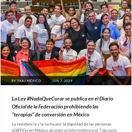
POSTED
BY
YAAJ MÉXICO
JUN 7, 2024
ON
La Ley #NadaQueCurar se publica en el Diario
Oficial de la Federación prohibiendo las
“terapias” de conversión en México
La resistencia y la lucha por la dignidad de las personas
LGBTIQ+ en México alcanzó un hito histórico el 7 de junio