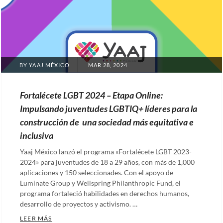
Comunidad
LGBTIQ+
México
,
Derechos
de
POSTED
BY
YAAJ MÉXICO
MAR 28, 2024
género
,
ON
Derechos
Fortalécete LGBT 2024 – Etapa Online:
humanos
Impulsando juventudes LGBTIQ+ líderes para la
México
,
construcción de una sociedad más equitativa e
Derechos
inclusiva
LGBTIQ+
en
Yaaj México lanzó el programa «Fortalécete LGBT 2023-
2024» para juventudes de 18 a 29 años, con más de 1,000
México
,
aplicaciones y 150 seleccionades. Con el apoyo de
Diversidad
Luminate Group y Wellspring Philanthropic Fund, el
en
programa fortaleció habilidades en derechos humanos,
México
desarrollo de proyectos y activismo. …
,
ECOSIG
FORTALÉCETE LGBT 2024 – ETAPA ONLINE: IMPUL
LEER MÁS