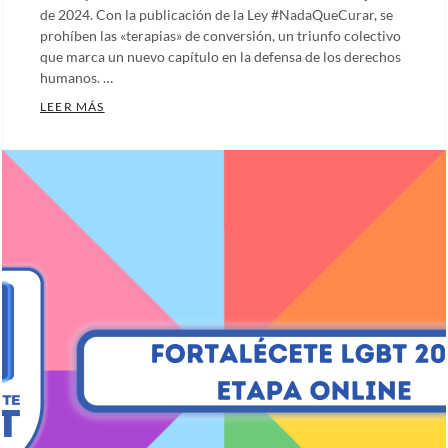
de 2024. Con la publicación de la Ley #NadaQueCurar, se
prohíben las «terapias» de conversión, un triunfo colectivo
que marca un nuevo capítulo en la defensa de los derechos
humanos. …
LA LEY #NADAQUECURAR SE PUBLICA EN EL DIARIO
LEER MÁS
Categories:
Artículos
,
Comunicados
,
Ecosig
,
Nadaquecurar
,
Notas
,
Nuestras
plumas
Tags:
Andrés
Manuel
López
Obrador
,