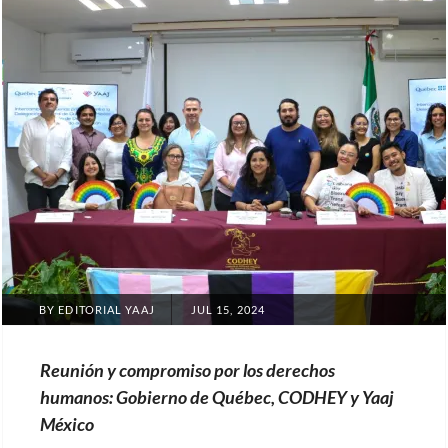
POSTED
BY
EDITORIAL YAAJ
JUL 15, 2024
ON
Reunión y compromiso por los derechos
humanos: Gobierno de Québec, CODHEY y Yaaj
México