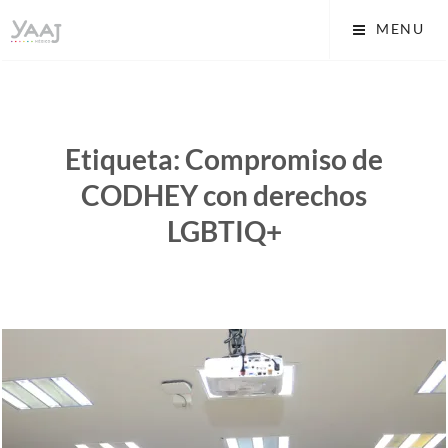
Skip
Yaaj: Transformando tu
MENU
to
vida A.C.
content
Etiqueta:
Compromiso de
CODHEY con derechos
LGBTIQ+