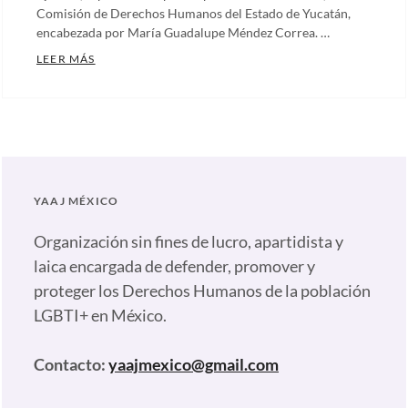
Comisión de Derechos Humanos del Estado de Yucatán,
encabezada por María Guadalupe Méndez Correa. …
REUNIÓN Y COMPROMISO POR LOS DERECHOS HUM
LEER MÁS
Categories:
Artículos
,
Comunicados
,
Nuestras
plumas
Tags:
YAAJ MÉXICO
Alejandra
Paredes
Organización sin fines de lucro, apartidista y
Yaaj
laica encargada de defender, promover y
México
,
proteger los Derechos Humanos de la población
Andrea
LGBTI+ en México.
Reynoso
Delegación
Contacto:
yaajmexico@gmail.com
General
de