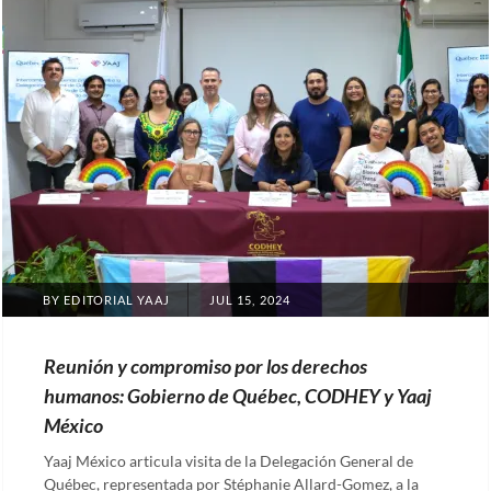
POSTED
BY
EDITORIAL YAAJ
JUL 15, 2024
ON
Reunión y compromiso por los derechos
humanos: Gobierno de Québec, CODHEY y Yaaj
México
Yaaj México articula visita de la Delegación General de
Québec, representada por Stéphanie Allard-Gomez, a la