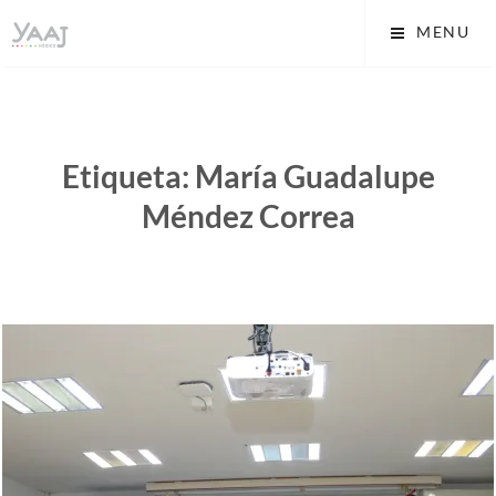
Skip
Yaaj: Transformando tu
MENU
to
vida A.C.
content
Etiqueta:
María Guadalupe
Méndez Correa