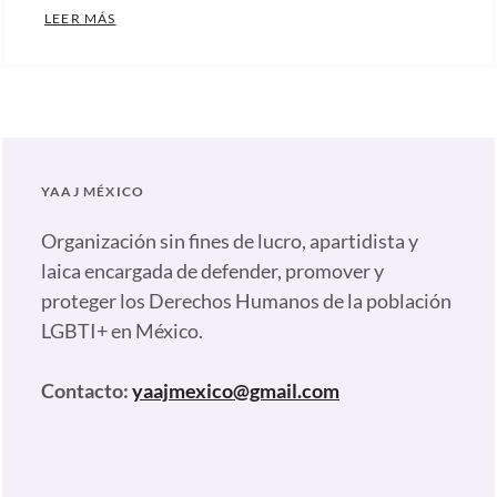
MÁS DE MEDIO MILLAR DE LIDERAZGOS POLÍTICOS
LEER MÁS
Categories:
Artículos
,
Comunicados
,
Nuestras
plumas
Tags:
YAAJ MÉXICO
6to
Encuentro
Organización sin fines de lucro, apartidista y
de
laica encargada de defender, promover y
Liderazgos
proteger los Derechos Humanos de la población
Políticos
LGBTI+ en México.
LGBTI
,
Caribe
Contacto:
yaajmexico@gmail.com
Afirmativo
,
Diversidad
Dominicana
,
Encuentro