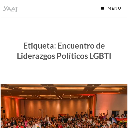
Skip
Yaaj: Transformando tu
MENU
to
vida A.C.
content
Etiqueta:
Encuentro de
Liderazgos Políticos LGBTI