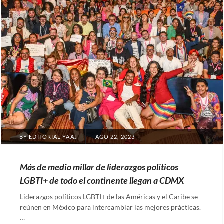
POSTED
BY
EDITORIAL YAAJ
AGO 22, 2023
ON
Más de medio millar de liderazgos políticos
LGBTI+ de todo el continente llegan a CDMX
Liderazgos políticos LGBTI+ de las Américas y el Caribe se
reúnen en México para intercambiar las mejores prácticas.
…