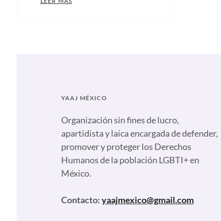
UN FALLO DE LA SUPREMA CORTE DE ESTADO
LEER MÁS
Categories:
Artículos
,
Comunicados
,
Nuestras
plumas
Tags:
#NadaQueCurar
,
Ecosig
,
YAAJ MÉXICO
EEUU
,
Estados
Organización sin fines de lucro,
Unidos
apartidista y laica encargada de defender,
retroceso
promover y proteger los Derechos
derechos
,
Humanos de la población LGBTI+ en
Homofobia
,
México.
Nada
Que
Contacto:
yaajmexico@gmail.com
Curar
,