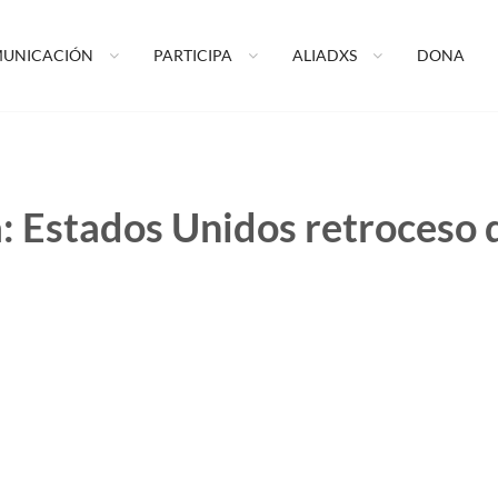
ormando tu vida A.C.
UNICACIÓN
PARTICIPA
ALIADXS
DONA
a:
Estados Unidos retroceso 