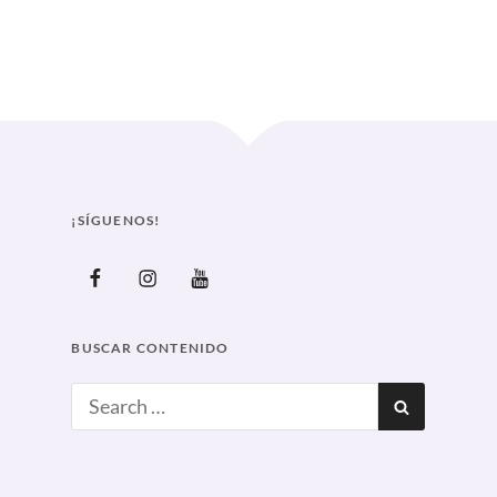
S UNIDOS ENCIENDE ALERTAS GLOBALES SOBRE LAS “TERAPIAS” D
Curve
¡SÍGUENOS!
Facebook
Instagram
Youtube
BUSCAR CONTENIDO
Search
SEARCH
for: