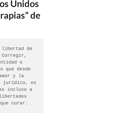
dos Unidos
erapias” de
libertad de 
Corregir, 
ntidad o 
o que desde 
mor y la 
 jurídico, es 
s incluso a 
ibertades 
 que curar.