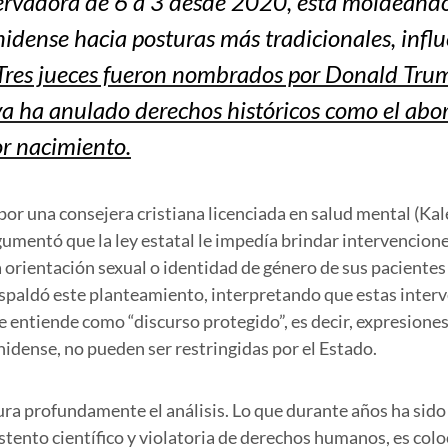
ervadora de 6 a 3 desde 2020, está moldeand
idense hacia posturas más tradicionales, influ
Tres jueces fueron nombrados por Donald Tru
 ya ha anulado derechos históricos como el abo
r nacimiento.
por una consejera cristiana licenciada en salud mental (Kal
umentó que la ley estatal le impedía brindar intervencion
la orientación sexual o identidad de género de sus paciente
espaldó este planteamiento, interpretando que estas inter
e entiende como “discurso protegido”, es decir, expresiones
idense, no pueden ser restringidas por el Estado.
ura profundamente el análisis. Lo que durante años ha sid
ustento científico y violatoria de derechos humanos, es colo