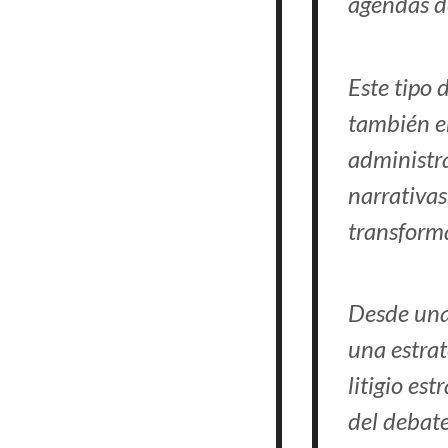
agendas de
Este tipo 
también en
administra
narrativas
transforma
Desde una
una estrat
litigio es
del debate