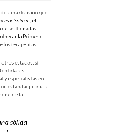
itió una decisión que
iles v. Salazar
,
el
n de las llamadas
ulnerar la Primera
de los terapeutas.
otros estados, sí
0 entidades.
 y especialistas en
o un estándar jurídico
vamente la
.
una sólida