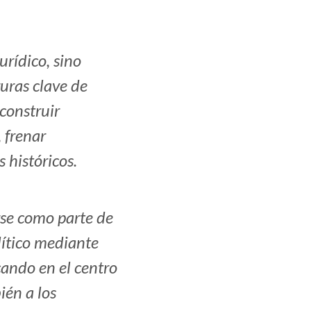
urídico, sino
guras clave de
construir
, frenar
 históricos.
rse como parte de
lítico mediante
ocando en el centro
ién a los