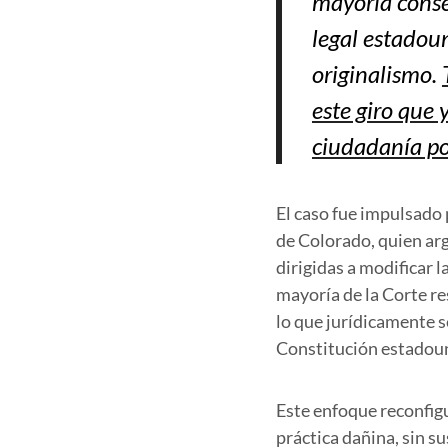
mayoría cons
legal estadoun
originalismo.
este giro que
ciudadanía po
El caso fue impulsado 
de Colorado, quien arg
dirigidas a modificar 
mayoría de la Corte r
lo que jurídicamente s
Constitución estadoun
Este enfoque reconfig
práctica dañina, sin s