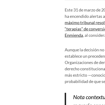
Este 31 de marzo de 20
ha encendido alertas a
máximo tribunal resolv
“terapias” de convers
Enmienda
, al conside
Aunque la decisión no 
establece un precedent
Organizaciones de der
derecho constitucional
más estricto —conocid
probabilidad de que s
Nota contextu