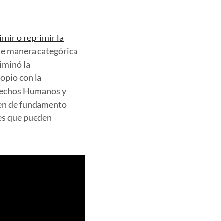
mir o reprimir la
de manera categórica
iminó la
opio con la
rechos Humanos y
cen de fundamento
tes que pueden