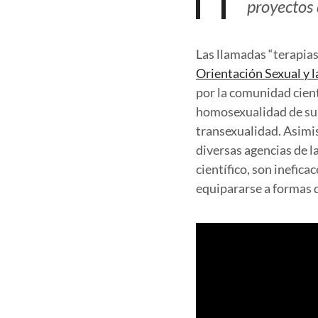
proyectos 
Las llamadas “terapia
Orientación Sexual y l
por la comunidad cient
homosexualidad de su 
transexualidad. Asim
diversas agencias de 
científico, son inefic
equipararse a formas d