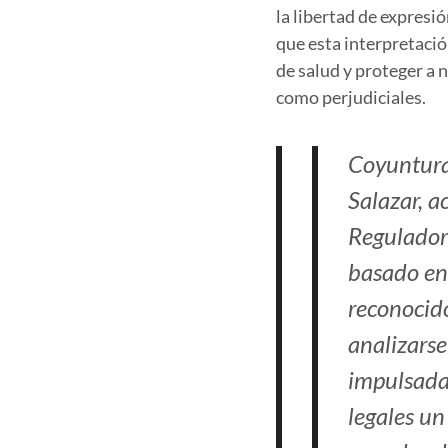
la libertad de expresi
que esta interpretació
de salud y proteger a
como perjudiciales.
Coyuntura
Salazar, a
Regulador
basado en
reconocido
analizarse
impulsada
legales un