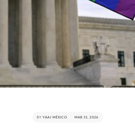
POSTED
BY
YAAJ MÉXICO
MAR 31, 2026
ON