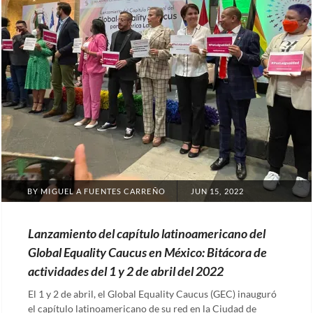
POSTED
BY
MIGUEL A FUENTES CARREÑO
JUN 15, 2022
ON
Lanzamiento del capítulo latinoamericano del
Global Equality Caucus en México: Bitácora de
actividades del 1 y 2 de abril del 2022
El 1 y 2 de abril, el Global Equality Caucus (GEC) inauguró
el capítulo latinoamericano de su red en la Ciudad de