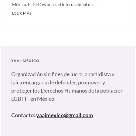
México. El GEC es una red internacional de …
LANZAMIENTO DEL CAPÍTULO LATINOAMERICANO DE
LEER MÁS
Categories:
Artículos
,
Nuestras
plumas
,
Uncategorized
Tags:
YAAJ MÉXICO
Ecosig
,
Global
Organización sin fines de lucro, apartidista y
Equality
laica encargada de defender, promover y
Caucus
,
proteger los Derechos Humanos de la población
Latinoamérica
,
LGBTI+ en México.
Terapia
de
Contacto:
yaajmexico@gmail.com
conversión