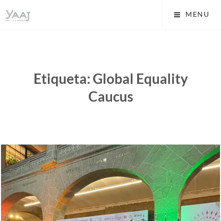
Skip
Yaaj: Transformando tu
MENU
to
vida A.C.
content
Etiqueta:
Global Equality
Caucus