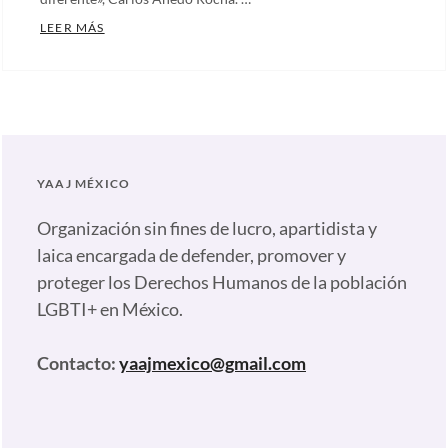
LA DIVERSIDAD DEL PLACER SEXUAL Y LAS PRÁCT
LEER MÁS
Categories:
Artículos
,
Nuestras
plumas
Tags:
Carlos
YAAJ MÉXICO
Ahedo
,
Erotismo
,
Organización sin fines de lucro, apartidista y
Hombres
laica encargada de defender, promover y
que
proteger los Derechos Humanos de la población
tienen
LGBTI+ en México.
sexo
con
Contacto:
yaajmexico@gmail.com
otros
hombres
,
HSH
,