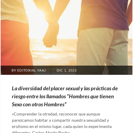
POSTED
BY
EDITORIAL YAAJ
DIC 1, 2023
ON
La diversidad del placer sexual y las prácticas de
riesgo entre los llamados “Hombres que tienen
Sexo con otros Hombres”
«Comprender la otredad, reconocer que aunque
parezcamos habitar y compartir nuestra sexualidad y
erotismo en el mismo lugar, cada quien lo experimenta
diferente», Carlos Ahedo Rocha. …