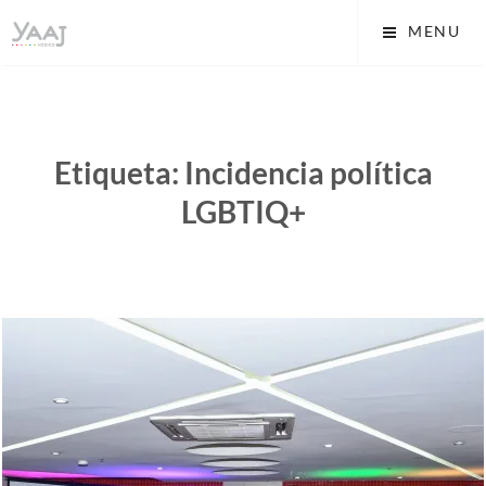
Skip
Yaaj: Transformando tu
MENU
to
vida A.C.
content
Etiqueta:
Incidencia política
LGBTIQ+