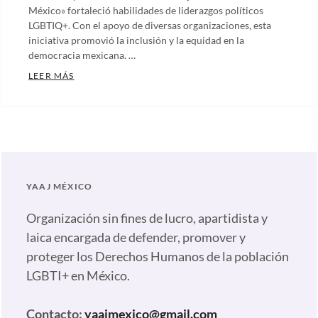
México» fortaleció habilidades de liderazgos políticos
LGBTIQ+. Con el apoyo de diversas organizaciones, esta
iniciativa promovió la inclusión y la equidad en la
democracia mexicana. …
ESCUELA DE LIDERAZGOS POLÍTICOS LGBTIQ+ DE L
LEER MÁS
Categories:
Artículos
,
Comunicados
,
Notas
,
Nuestras
YAAJ MÉXICO
plumas
Tags:
#TuHuellaDejaHuella
,
Organización sin fines de lucro, apartidista y
Capacitación
laica encargada de defender, promover y
en
proteger los Derechos Humanos de la población
liderazgo
LGBTI+ en México.
LGBTIQ+
,
Comunidad
Contacto:
yaajmexico@gmail.com