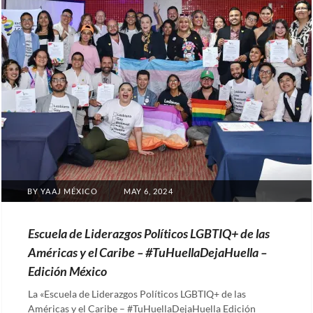
POSTED
BY
YAAJ MÉXICO
MAY 6, 2024
ON
Escuela de Liderazgos Políticos LGBTIQ+ de las
Américas y el Caribe – #TuHuellaDejaHuella –
Edición México
La «Escuela de Liderazgos Políticos LGBTIQ+ de las
Américas y el Caribe – #TuHuellaDejaHuella Edición