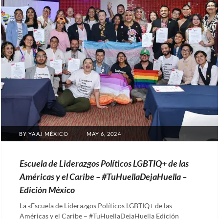
POSTED
BY
YAAJ MÉXICO
MAY 6, 2024
ON
Escuela de Liderazgos Políticos LGBTIQ+ de las
Américas y el Caribe – #TuHuellaDejaHuella –
Edición México
La «Escuela de Liderazgos Políticos LGBTIQ+ de las
Américas y el Caribe – #TuHuellaDejaHuella Edición