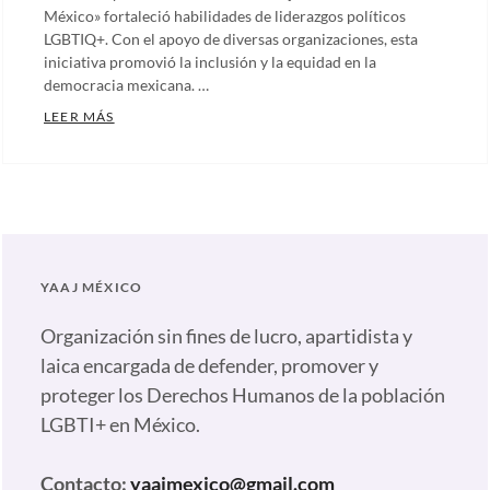
México» fortaleció habilidades de liderazgos políticos
LGBTIQ+. Con el apoyo de diversas organizaciones, esta
iniciativa promovió la inclusión y la equidad en la
democracia mexicana. …
ESCUELA DE LIDERAZGOS POLÍTICOS LGBTIQ+ DE L
LEER MÁS
Categories:
Artículos
,
Comunicados
,
Notas
,
Nuestras
YAAJ MÉXICO
plumas
Tags:
#TuHuellaDejaHuella
,
Organización sin fines de lucro, apartidista y
Capacitación
laica encargada de defender, promover y
en
proteger los Derechos Humanos de la población
liderazgo
LGBTI+ en México.
LGBTIQ+
,
Comunidad
Contacto:
yaajmexico@gmail.com