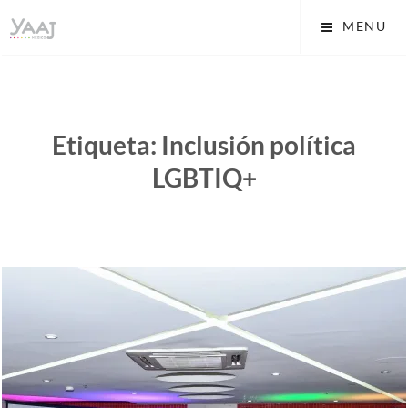
Skip
Yaaj: Transformando tu
MENU
to
vida A.C.
content
Etiqueta:
Inclusión política
LGBTIQ+