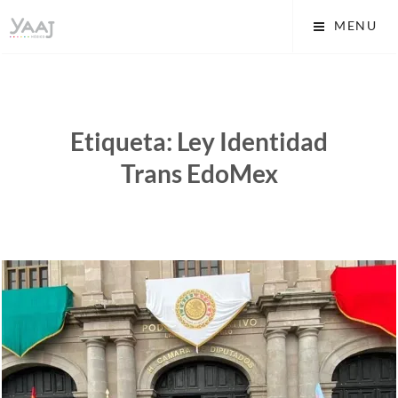
Skip
Yaaj: Transformando tu
MENU
to
vida A.C.
content
Etiqueta:
Ley Identidad
Trans EdoMex