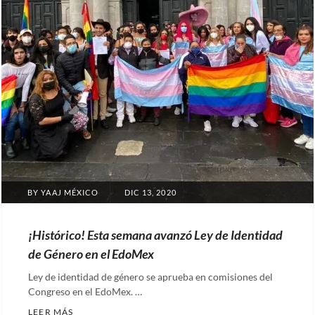
POSTED
BY
YAAJ MÉXICO
DIC 13, 2020
ON
¡Histórico! Esta semana avanzó Ley de Identidad
de Género en el EdoMex
Ley de identidad de género se aprueba en comisiones del
Congreso en el EdoMex. …
¡HISTÓRICO! ESTA SEMANA AVANZÓ LEY DE IDENT
LEER MÁS