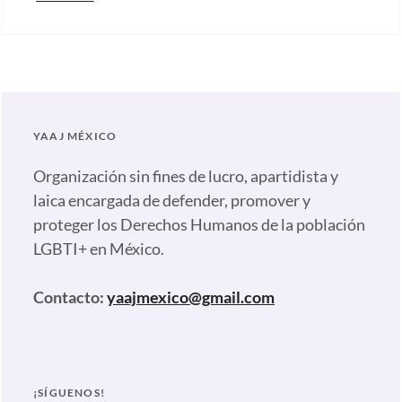
Categories:
Nuestras
plumas
Tags:
Activismo
,
Ana
YAAJ MÉXICO
Valeria
Garduño
,
Organización sin fines de lucro, apartidista y
Comunidad
laica encargada de defender, promover y
Trans
,
proteger los Derechos Humanos de la población
Familia
LGBTI+ en México.
Yaaj
,
Ley
Contacto:
yaajmexico@gmail.com
Identidad
Trans
EdoMex
,
Mujeres
¡SÍGUENOS!