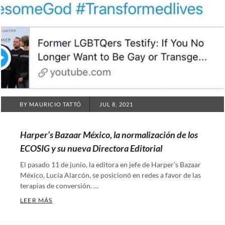
POSTED
BY
MAURICIO TATTÓ
JUL 8, 2021
ON
Harper’s Bazaar México, la normalización de los
ECOSIG y su nueva Directora Editorial
El pasado 11 de junio, la editora en jefe de Harper’s Bazaar
México, Lucía Alarcón, se posicionó en redes a favor de las
terapias de conversión. …
HARPER’S BAZAAR MÉXICO, LA NORMALIZACIÓN DE
LEER MÁS
Categories: