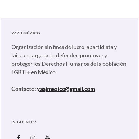
Artículos
,
Ecosig
,
Nuestras
plumas
Tags:
YAAJ MÉXICO
#NadaQueCurar
,
Ecosig
,
Organización sin fines de lucro, apartidista y
Harpers
laica encargada de defender, promover y
Bazaar
,
proteger los Derechos Humanos de la población
Lucía
LGBTI+ en México.
Alarcón
,
Terapias
Contacto:
yaajmexico@gmail.com
de
Conversión
,
Yaaj
México
¡SÍGUENOS!
Facebook
Instagram
Youtube