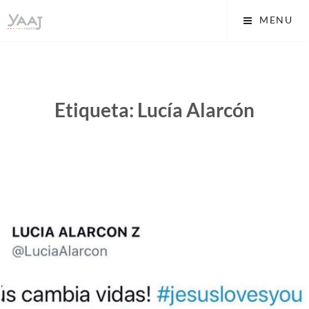
Skip
Yaaj: Transformando tu
MENU
to
vida A.C.
content
Etiqueta:
Lucía Alarcón