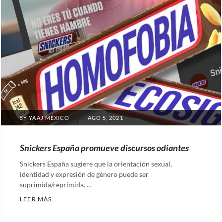
POSTED
BY
YAAJ MÉXICO
AGO 5, 2021
ON
Snickers España promueve discursos odiantes
Snickers España sugiere que la orientación sexual,
identidad y expresión de género puede ser
suprimida/reprimida. …
SNICKERS ESPAÑA PROMUEVE DISCURSOS ODIANT
LEER MÁS
Categories: