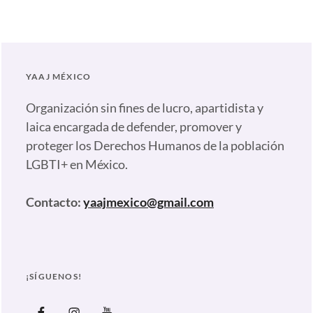
Artículos
,
Ecosig
,
Nadaquecurar
,
Notas
Tags:
YAAJ MÉXICO
#NoMásECOSIG
,
Ecosig
,
Organización sin fines de lucro, apartidista y
España
,
laica encargada de defender, promover y
Homofobia
,
proteger los Derechos Humanos de la población
Mars
,
LGBTI+ en México.
No
Más
Contacto:
yaajmexico@gmail.com
ECOSIG
,
Pink
Washing
,
rainbow
¡SÍGUENOS!
washing
,
Snickers
,
Facebook
Instagram
Youtube