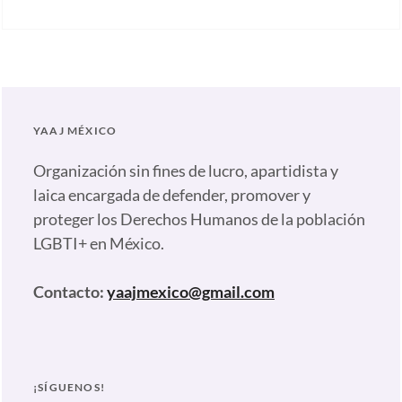
Categories:
Artículos
,
Nuestras
plumas
Tags:
Alegría
,
YAAJ MÉXICO
LGBTI+
,
Marcha
Organización sin fines de lucro, apartidista y
del
laica encargada de defender, promover y
Orgullo
,
proteger los Derechos Humanos de la población
Matriomonio
LGBTI+ en México.
Igualitario
,
Parejas
Contacto:
yaajmexico@gmail.com
homoparentales
,
Patria
Jiménez
,
Pride
,
¡SÍGUENOS!
Reasignación