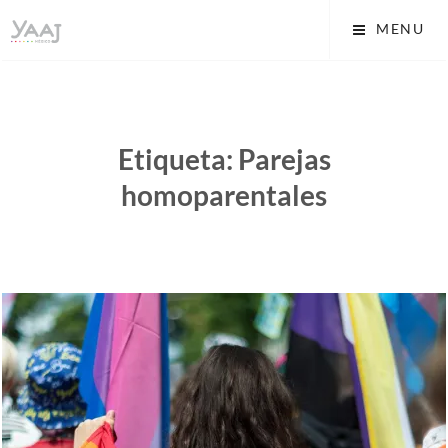
Skip
Yaaj: Transformando tu
MENU
to
vida A.C.
content
Etiqueta:
Parejas
homoparentales