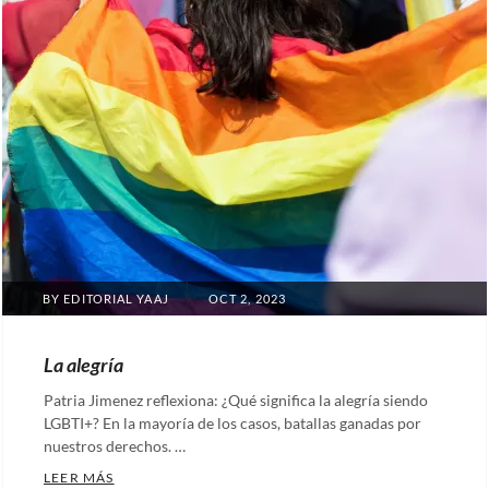
POSTED
BY
EDITORIAL YAAJ
OCT 2, 2023
ON
La alegría
Patria Jimenez reflexiona: ¿Qué significa la alegría siendo
LGBTI+? En la mayoría de los casos, batallas ganadas por
nuestros derechos. …
LA ALEGRÍA
LEER MÁS