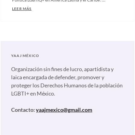
CONFORMACIÓN DEL OBSERVATORIO REGIONAL SOBR
LEER MÁS
Categories:
Comunicados
,
Nuestras
plumas
Tags:
Caribe
YAAJ MÉXICO
Afirmativo
,
Colombia
,
Organización sin fines de lucro, apartidista y
Conformación
laica encargada de defender, promover y
de
proteger los Derechos Humanos de la población
Observatorio
,
LGBTI+ en México.
Consorcio
LGBTIQ+
,
Contacto:
yaajmexico@gmail.com
Democracia
,
Derechos
LGBTIQ+
,