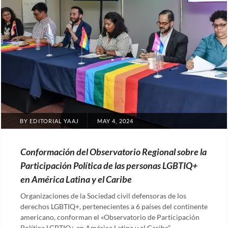
POSTED
BY
EDITORIAL YAAJ
MAY 4, 2024
ON
Conformación del Observatorio Regional sobre la
Participación Política de las personas LGBTIQ+
en América Latina y el Caribe
Organizaciones de la Sociedad civil defensoras de los
derechos LGBTIQ+, pertenecientes a 6 países del continente
americano, conforman el «Observatorio de Participación
Política LGBTIQ+ en América Latina y el Caribe”. …