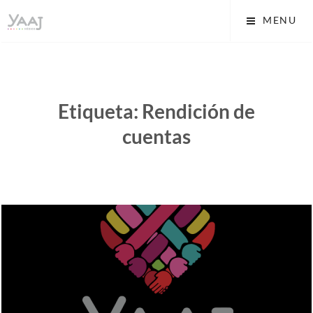
Skip
Yaaj: Transformando tu
MENU
to
vida A.C.
content
Etiqueta:
Rendición de
cuentas