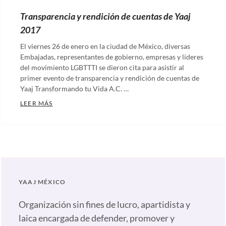
Transparencia y rendición de cuentas de Yaaj
2017
El viernes 26 de enero en la ciudad de México, diversas
Embajadas, representantes de gobierno, empresas y líderes
del movimiento LGBTTTI se dieron cita para asistir al
primer evento de transparencia y rendición de cuentas de
Yaaj Transformando tu Vida A.C. …
TRANSPARENCIA Y RENDICIÓN DE CUENTAS DE YAA
LEER MÁS
Categories:
Comunicados
Tags:
Comunicado
,
Informe
,
Rendición
YAAJ MÉXICO
de
cuentas
,
Organización sin fines de lucro, apartidista y
Transparencia
laica encargada de defender, promover y