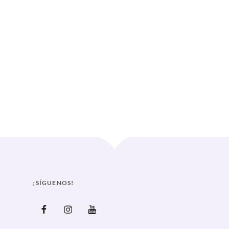
 AVANZA EN LA PROHIBICIÓN DE LAS «TERAPIAS» DE CONVERSIÓN
Curve
¡SÍGUENOS!
Facebook
Instagram
Youtube