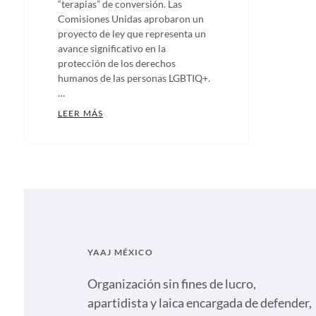
“terapias” de conversión. Las
Comisiones Unidas aprobaron un
proyecto de ley que representa un
avance significativo en la
protección de los derechos
humanos de las personas LGBTIQ+.
…
UN PASO HISTÓRICO: EL SENADO DE MÉXICO
LEER MÁS
Categories:
Artículos
,
Comunicados
,
Ecosig
,
Nadaquecurar
,
Notas
,
Nuestras
YAAJ MÉXICO
plumas
Tags:
Citlalli
Organización sin fines de lucro,
Hernández
apartidista y laica encargada de defender,