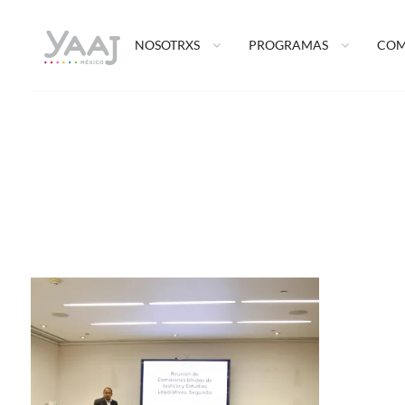
Skip
Yaaj: Transf
to
NOSOTRXS
Sitio oficial de Yaaj México.
PROGRAMAS
COM
content