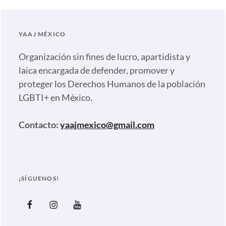
Nadaquecurar
Tags:
#NadaQueCurar
,
YAAJ MÉXICO
Alejandra
Lagunes
,
Organización sin fines de lucro, apartidista y
Almendra
laica encargada de defender, promover y
Negrete
,
proteger los Derechos Humanos de la población
Citlalli
LGBTI+ en México.
Hernández
,
Ecosig
,
Contacto:
yaajmexico@gmail.com
Esfuerzos
para
Corregir
la
¡SÍGUENOS!
Orientación
Sexual
Facebook
Instagram
Youtube
e