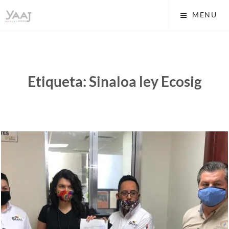
Skip
Yaaj: Transformando tu
MENU
to
vida A.C.
content
Etiqueta:
Sinaloa ley Ecosig