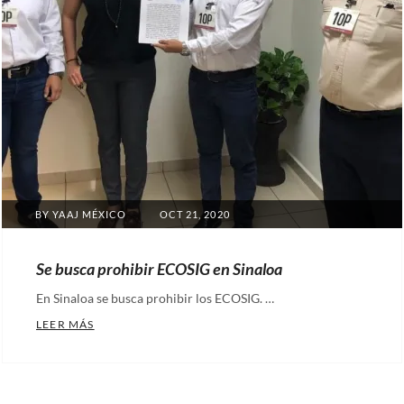
POSTED
BY
YAAJ MÉXICO
OCT 21, 2020
ON
Se busca prohibir ECOSIG en Sinaloa
En Sinaloa se busca prohibir los ECOSIG. …
SE BUSCA PROHIBIR ECOSIG EN SINALOA
LEER MÁS
Categories:
Artículos
,
Ecosig
,