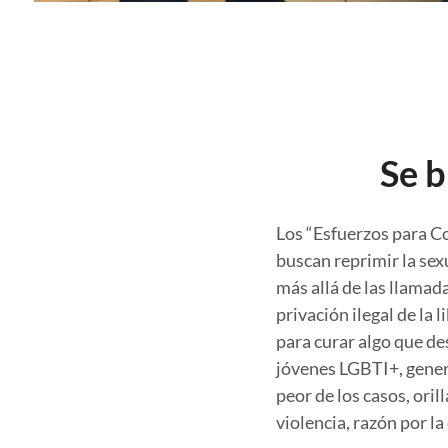
Se b
Los “Esfuerzos para Co
buscan reprimir la sex
más allá de las llama
privación ilegal de la 
para curar algo que d
jóvenes LGBTI+, genera
peor de los casos, ori
violencia, razón por la