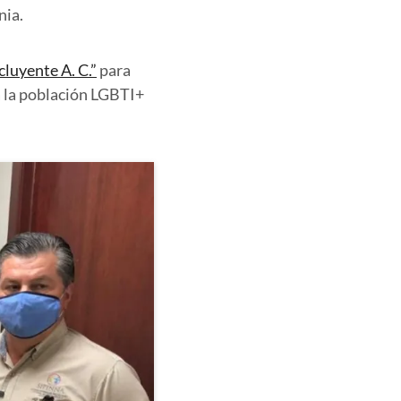
nia.
cluyente A. C.”
para
a la población LGBTI+