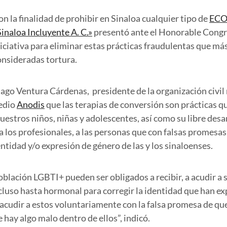
on la finalidad de prohibir en Sinaloa cualquier tipo de
ECO
Sinaloa Incluyente A. C.»
presentó ante el Honorable Congr
niciativa para eliminar estas prácticas fraudulentas que más
onsideradas tortura.
iago Ventura Cárdenas, presidente de la organización civi
medio
Anodis
que las terapias de conversión son prácticas qu
uestros niños, niñas y adolescentes, así como su libre desar
 los profesionales, a las personas que con falsas promesas
entidad y/o expresión de género de las y los sinaloenses.
blación LGBTI+ pueden ser obligados a recibir, a acudir a s
ncluso hasta hormonal para corregir la identidad que han e
cudir a estos voluntariamente con la falsa promesa de que
hay algo malo dentro de ellos”, indicó.