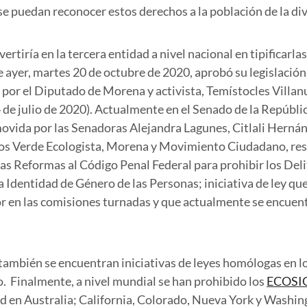
 se puedan reconocer estos derechos a la población de la di
vertiría en la tercera entidad a nivel nacional en tipificarla
e ayer, martes 20 de octubre de 2020, aprobó su legislación;
 por el Diputado de Morena y activista, Temístocles Villa
de julio de 2020). Actualmente en el Senado de la República
vida por las Senadoras Alejandra Lagunes, Citlali Hernán
dos Verde Ecologista, Morena y Movimiento Ciudadano, re
s Reformas al Código Penal Federal para prohibir los Deli
a Identidad de Género de las Personas; iniciativa de ley q
r en las comisiones turnadas y que actualmente se encuent
s, también se encuentran iniciativas de leyes homólogas en l
. Finalmente, a nivel mundial se han prohibido los
ECOSI
 en Australia; California, Colorado, Nueva York y Washin