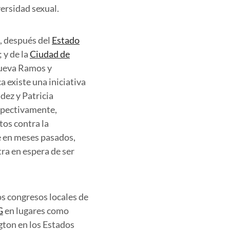
versidad sexual.
s, después del
Estado
 y de la
Ciudad de
nueva Ramos y
 existe una iniciativa
dez y Patricia
spectivamente,
tos contra la
ue en meses pasados,
ra en espera de ser
os congresos locales de
G
en lugares como
gton en los Estados