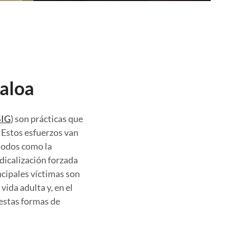
naloa
IG
) son prácticas que
 Estos esfuerzos van
todos como la
edicalización forzada
ncipales víctimas son
ida adulta y, en el
 estas formas de