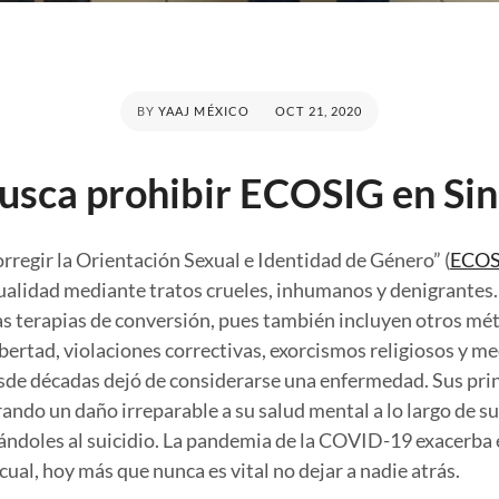
POSTED
BY
YAAJ MÉXICO
OCT 21, 2020
ON
usca prohibir ECOSIG en Si
rregir la Orientación Sexual e Identidad de Género” (
ECOS
ualidad mediante tratos crueles, inhumanos y denigrantes.
das terapias de conversión, pues también incluyen otros mé
libertad, violaciones correctivas, exorcismos religiosos y m
esde décadas dejó de considerarse una enfermedad. Sus pri
ndo un daño irreparable a su salud mental a lo largo de su v
llándoles al suicidio. La pandemia de la COVID-19 exacerba
 cual, hoy más que nunca es vital no dejar a nadie atrás.