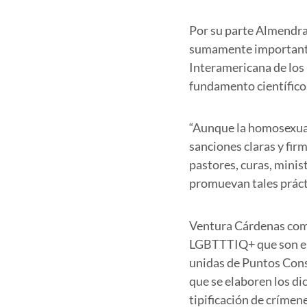
Por su parte Almendra 
sumamente importante 
Interamericana de los
fundamento científico,
“Aunque la homosexual
sanciones claras y firm
pastores, curas, minis
promuevan tales práct
Ventura Cárdenas come
LGBTTTIQ+ que son env
unidas de Puntos Cons
que se elaboren los di
tipificación de crímen