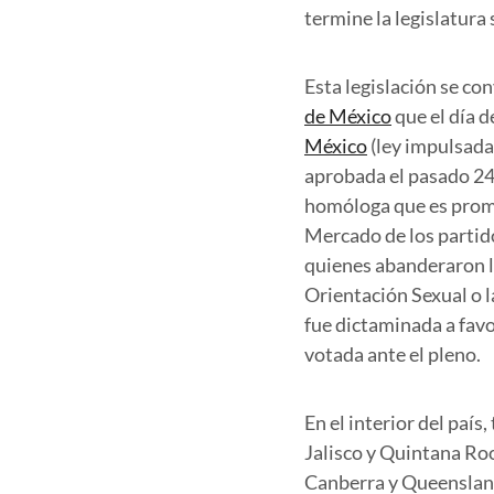
termine la legislatura
Esta legislación se con
de México
que el día d
México
(ley impulsada
aprobada el pasado 24 
homóloga que es promo
Mercado de los parti
quienes abanderaron la
Orientación Sexual o l
fue dictaminada a favo
votada ante el pleno.
En el interior del paí
Jalisco y Quintana Roo
Canberra y Queensland