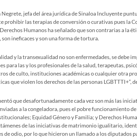
Negrete, jefa del área jurídica de Sinaloa Incluyente puntu
prohibir las terapias de conversión o curativas pues la 
 Derechos Humanos ha señalado que son contrarias a la éti
 son ineficaces y son una forma de tortura.
idad y la transexualidad no son enfermedades, se debe imp
es para las y los profesionales de la salud, terapeutas, psic
tros de culto, instituciones académicas o cualquier otra p
icas que violen los derechos de las personas LGBTTTI+”, de
ntó que desafortunadamente cada vez son más las inicia
iadas a la congeladora, pues el pobre funcionamiento de
titucionales; Equidad Género y Familia; y Derechos Huma
ctámenes de las iniciativas de matrimonio igualitario, iden
es de odio, por lo que hicieron un llamado a los diputados 