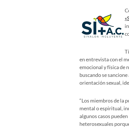
C
«
i
c
T
en entrevista con el 
emocional y física de n
buscando se sancione a
orientación sexual, id
“Los miembros de la po
mental o espiritual, i
algunos casos pueden a
heterosexuales porque 