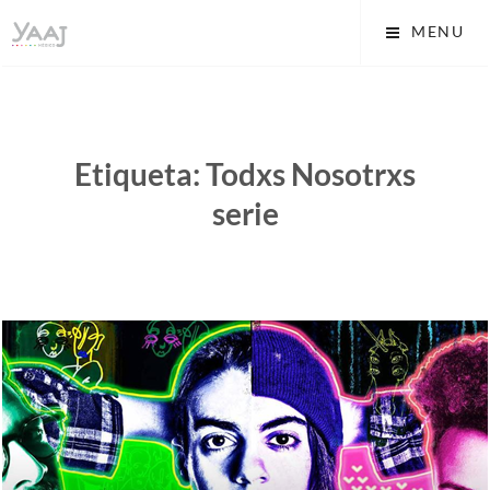
Skip
Yaaj: Transformando tu
MENU
to
vida A.C.
content
Etiqueta:
Todxs Nosotrxs
serie