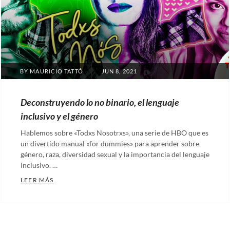
POSTED
BY
MAURICIO TATTÓ
JUN 8, 2021
ON
Deconstruyendo lo no binario, el lenguaje
inclusivo y el género
Hablemos sobre «Todxs Nosotrxs», una serie de HBO que es
un divertido manual «for dummies» para aprender sobre
género, raza, diversidad sexual y la importancia del lenguaje
inclusivo. …
DECONSTRUYENDO LO NO BINARIO, EL LENGUAJE 
LEER MÁS
Categories:
Artículos
,
Nuestras