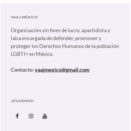
plumas
,
Tattó's
YAAJ MÉXICO
Tomatoes
Tags:
Género
,
Organización sin fines de lucro, apartidista y
Lenguaje
laica encargada de defender, promover y
inclusivo
,
proteger los Derechos Humanos de la población
LGBTI+
,
LGBTI+ en México.
No
binario
,
Contacto:
yaajmexico@gmail.com
Tattó
´s
Tomatoes
,
Todxs
¡SÍGUENOS!
Nosotrxs
HBO
,
Facebook
Instagram
Youtube
Todxs
Nosotrxs