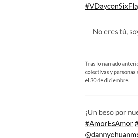
#VDayconSixFla
— No eres tú, so
Tras lo narrado anteri
colectivas y personas 
el 30 de diciembre.
¡Un beso por nu
#AmorEsAmor
@dannyehuanm