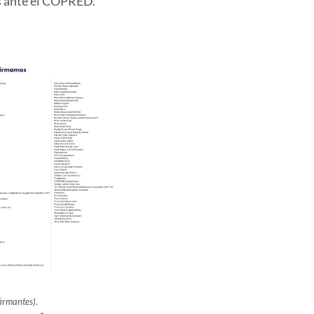
as ante el COPRED.
firmantes).