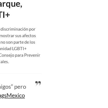
arque,
TI+
 discriminación por
 mostrar sus afectos
 no son parte de los
munidad LGBTI+
 Consejo para Prevenir
iales.
migos” pero
agsMexico