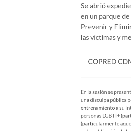
Se abrió expedie
en un parque de 
Prevenir y Elimi
las víctimas y m
— COPRED CD
En la sesión se presen
una disculpa pública p
entrenamiento a su int
personas LGBTI+ (part
(particularmente aque