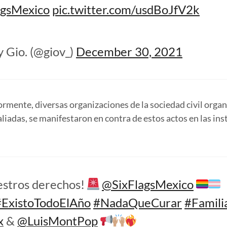
gsMexico
pic.twitter.com/usdBoJfV2k
y Gio. (@giov_)
December 30, 2021
ormente, diversas organizaciones de la sociedad civil orga
aliadas, se manifestaron en contra de estos actos en las in
estros derechos!
@SixFlagsMexico
#ExistoTodoElAño
#NadaQueCurar
#Famili
x
&
@LuisMontPop