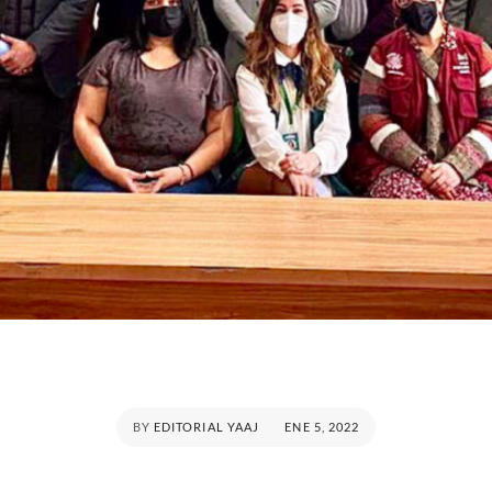
POSTED
BY
EDITORIAL YAAJ
ENE 5, 2022
ON