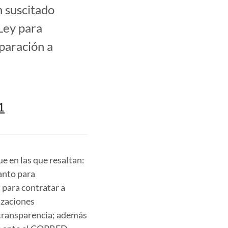
n suscitado
Ley para
paración a
1
ue en las que resaltan:
tanto para
 para contratar a
izaciones
 transparencia; además