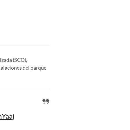
nizada (SCO),
stalaciones del parque
aYaaj