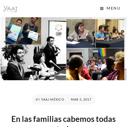
Skip
Yaaj: Transformando tu
MENU
to
vida A.C.
content
POSTED
BY
YAAJ MÉXICO
MAR 5, 2017
ON
En las familias cabemos todas