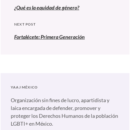
de
Previous
¿Qué es la equidad de género?
entradas
post:
NEXT POST
Fortalécete: Primera Generación
YAAJ MÉXICO
Organización sin fines de lucro, apartidista y
laica encargada de defender, promover y
proteger los Derechos Humanos de la población
LGBTI+ en México.