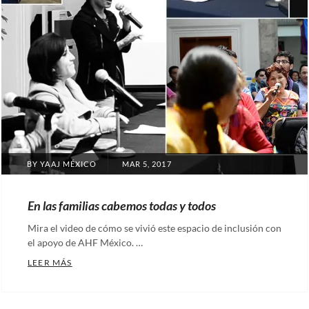
POSTED
BY
YAAJ MÉXICO
MAR 5, 2017
ON
En las familias cabemos todas y todos
Mira el video de cómo se vivió este espacio de inclusión con
el apoyo de AHF México. …
EN LAS FAMILIAS CABEMOS TODAS Y TODOS
LEER MÁS
Categories:
Notas
Tags: