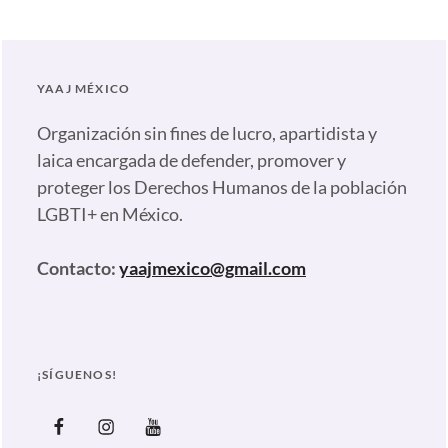
Familias
,
Foro
,
Juventud
,
YAAJ MÉXICO
LGBTI
Organización sin fines de lucro, apartidista y
laica encargada de defender, promover y
proteger los Derechos Humanos de la población
LGBTI+ en México.
Contacto:
yaajmexico@gmail.com
¡SÍGUENOS!
Facebook
Instagram
Youtube