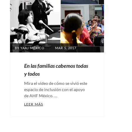
POSTED
BY
YAAJ MÉXICO
MAR 5, 2017
ON
En las familias cabemos todas
y todos
Mira el video de cómo se vivió este
espacio de inclusión con el apoyo
de AHF México. …
EN LAS FAMILIAS CABEMOS TODAS Y TODOS
LEER MÁS
Categories:
Notas
Tags:
Familias
,