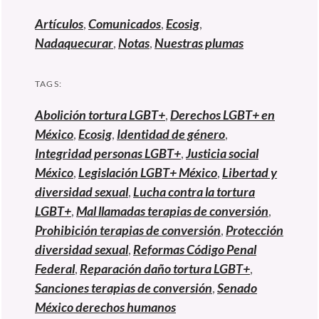
Artículos
,
Comunicados
,
Ecosig
,
Nadaquecurar
,
Notas
,
Nuestras plumas
TAGS:
Abolición tortura LGBT+
,
Derechos LGBT+ en
México
,
Ecosig
,
Identidad de género
,
Integridad personas LGBT+
,
Justicia social
México
,
Legislación LGBT+ México
,
Libertad y
diversidad sexual
,
Lucha contra la tortura
LGBT+
,
Mal llamadas terapias de conversión
,
Prohibición terapias de conversión
,
Protección
diversidad sexual
,
Reformas Código Penal
Federal
,
Reparación daño tortura LGBT+
,
Sanciones terapias de conversión
,
Senado
México derechos humanos