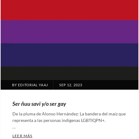
POSTED
BY
EDITORIAL YAAJ
SEP 12, 2023
ON
Ser ñuu savi y/o ser gay
De la pluma de Alonso Hernández: La bandera del maíz que
representa a las personas indígenas LGBTIQPN+.
…
SER ÑUU SAVI Y/O SER GAY
LEER MÁS