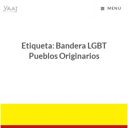
Skip
Yaaj: Transformando tu
MENU
to
vida A.C.
content
Etiqueta:
Bandera LGBT
Pueblos Originarios