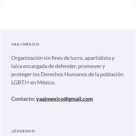
Categories:
Artículos
,
Nuestras
plumas
Tags:
Alonso
YAAJ MÉXICO
Hernández
,
Archivos
Organización sin fines de lucro, apartidista y
y
laica encargada de defender, promover y
Memorias
proteger los Derechos Humanos de la población
Diversas
,
LGBTI+ en México.
Bande
del
Contacto:
yaajmexico@gmail.com
maíz
,
Bandera
LGBT
Pueblos
¡SÍGUENOS!
Originarios
,