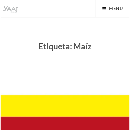
Skip
Yaaj: Transformando tu
MENU
to
vida A.C.
content
Etiqueta:
Maíz