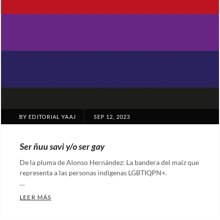
POSTED
BY
EDITORIAL YAAJ
SEP 12, 2023
ON
Ser ñuu savi y/o ser gay
De la pluma de Alonso Hernández: La bandera del maíz que
representa a las personas indígenas LGBTIQPN+.
…
SER ÑUU SAVI Y/O SER GAY
LEER MÁS
Categories: