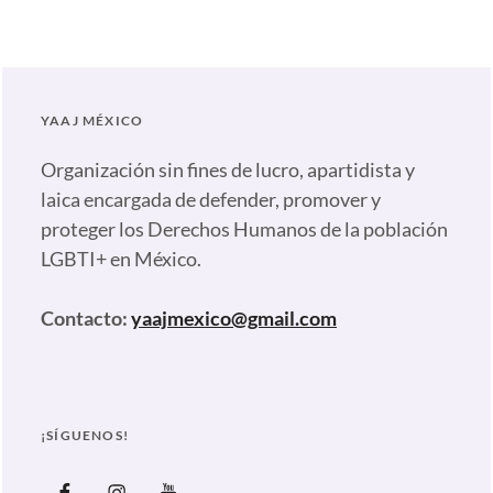
Artículos
,
Nuestras
plumas
Tags:
Alonso
YAAJ MÉXICO
Hernández
,
Archivos
Organización sin fines de lucro, apartidista y
y
laica encargada de defender, promover y
Memorias
proteger los Derechos Humanos de la población
Diversas
,
LGBTI+ en México.
Bande
del
Contacto:
yaajmexico@gmail.com
maíz
,
Bandera
LGBT
Pueblos
¡SÍGUENOS!
Originarios
,
Cultura
Facebook
Instagram
Youtube