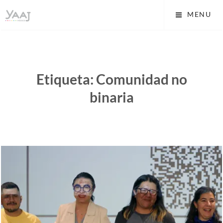
Skip
Yaaj: Transformando tu
MENU
to
vida A.C.
content
Etiqueta:
Comunidad no
binaria