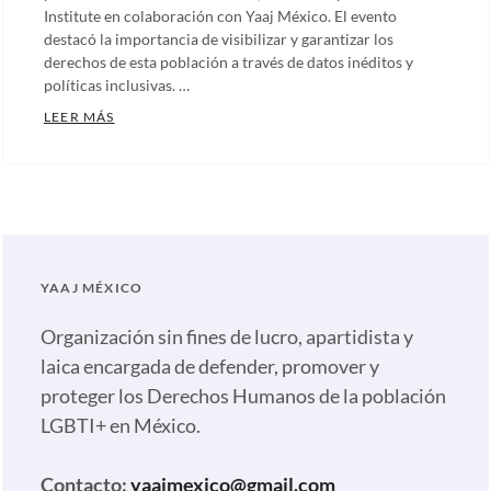
Institute en colaboración con Yaaj México. El evento
destacó la importancia de visibilizar y garantizar los
derechos de esta población a través de datos inéditos y
políticas inclusivas. …
DATOS QUE TRANSFORMAN: INFORME HISTÓRICO SO
LEER MÁS
Categories:
Artículos
,
Comunicados
,
Notas
,
Nuestras
YAAJ MÉXICO
plumas
Tags:
Activismo
Organización sin fines de lucro, apartidista y
LGBTIQ+
,
laica encargada de defender, promover y
Centro
proteger los Derechos Humanos de la población
Cultural
LGBTI+ en México.
España
,
Comunidad
Contacto:
yaajmexico@gmail.com