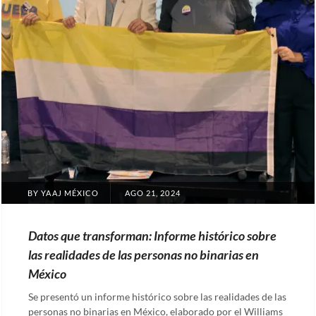
POSTED
BY
YAAJ MÉXICO
AGO 21, 2024
ON
Datos que transforman: Informe histórico sobre
las realidades de las personas no binarias en
México
Se presentó un informe histórico sobre las realidades de las
personas no binarias en México, elaborado por el Williams