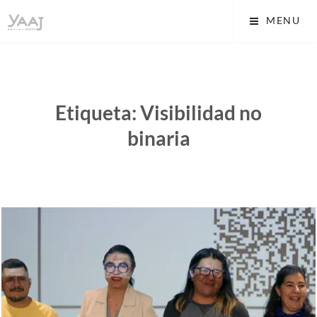
Skip
Yaaj: Transformando tu
MENU
to
vida A.C.
content
Etiqueta:
Visibilidad no
binaria