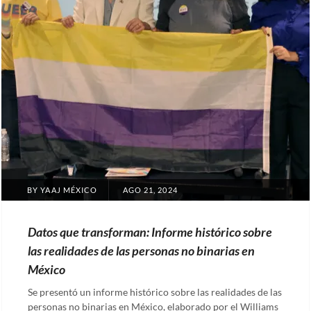
POSTED
BY
YAAJ MÉXICO
AGO 21, 2024
ON
Datos que transforman: Informe histórico sobre
las realidades de las personas no binarias en
México
Se presentó un informe histórico sobre las realidades de las
personas no binarias en México, elaborado por el Williams