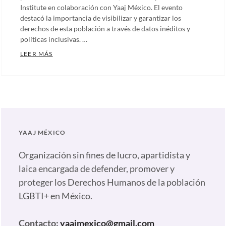
Institute en colaboración con Yaaj México. El evento
destacó la importancia de visibilizar y garantizar los
derechos de esta población a través de datos inéditos y
políticas inclusivas. …
DATOS QUE TRANSFORMAN: INFORME HISTÓRICO SO
LEER MÁS
Categories:
Artículos
,
Comunicados
,
Notas
,
Nuestras
YAAJ MÉXICO
plumas
Tags:
Activismo
Organización sin fines de lucro, apartidista y
LGBTIQ+
,
laica encargada de defender, promover y
Centro
proteger los Derechos Humanos de la población
Cultural
LGBTI+ en México.
España
,
Comunidad
Contacto:
yaajmexico@gmail.com