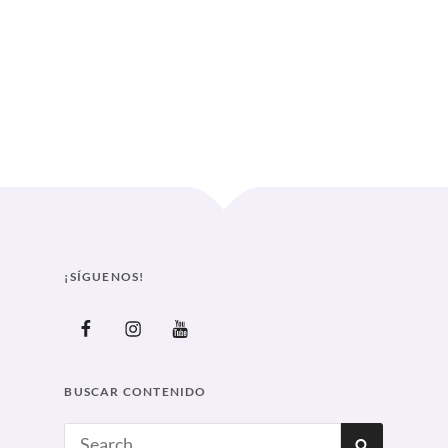
 SE REÚNEN EN MÉXICO
Curve
¡SÍGUENOS!
Facebook
Instagram
Youtube
BUSCAR CONTENIDO
Search
SEARCH