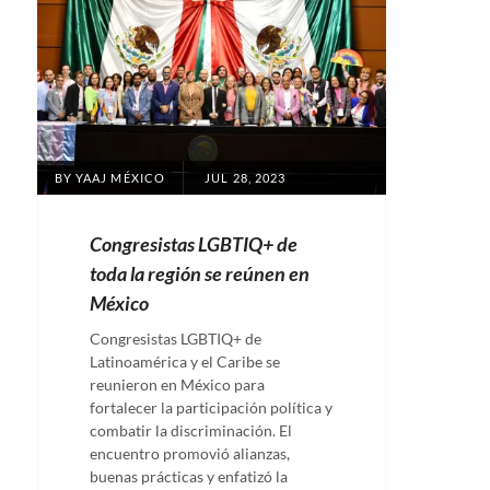
POSTED
BY
YAAJ MÉXICO
JUL 28, 2023
ON
Congresistas LGBTIQ+ de
toda la región se reúnen en
México
Congresistas LGBTIQ+ de
Latinoamérica y el Caribe se
reunieron en México para
fortalecer la participación política y
combatir la discriminación. El
encuentro promovió alianzas,
buenas prácticas y enfatizó la