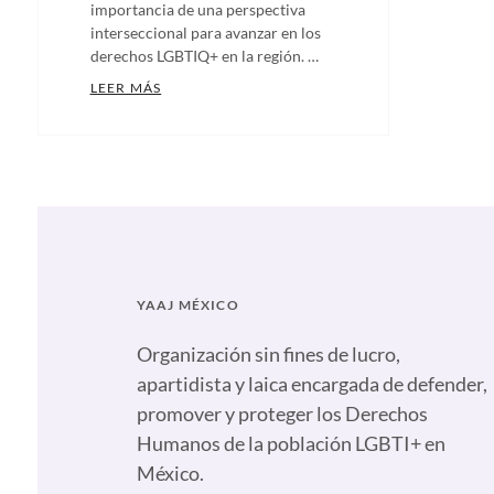
importancia de una perspectiva
interseccional para avanzar en los
derechos LGBTIQ+ en la región. …
CONGRESISTAS LGBTIQ+ DE TODA LA REGIÓN
LEER MÁS
Categories:
Artículos
,
Comunicados
,
Notas
,
Nuestras
plumas
Tags:
Alianzas
YAAJ MÉXICO
contra
la
Organización sin fines de lucro,
discriminación
,
apartidista y laica encargada de defender,
Anticapitalista
,
promover y proteger los Derechos
Congresistas
,
Humanos de la población LGBTI+ en
Congresistas
México.