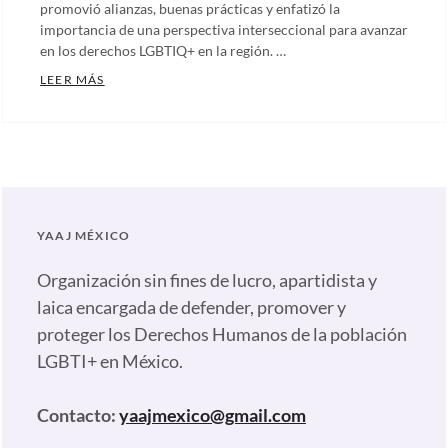
promovió alianzas, buenas prácticas y enfatizó la
importancia de una perspectiva interseccional para avanzar
en los derechos LGBTIQ+ en la región. …
CONGRESISTAS LGBTIQ+ DE TODA LA REGIÓN SE R
LEER MÁS
Categories:
Artículos
,
Comunicados
,
Notas
,
Nuestras
YAAJ MÉXICO
plumas
Tags:
Alianzas
Organización sin fines de lucro, apartidista y
contra
laica encargada de defender, promover y
la
proteger los Derechos Humanos de la población
discriminación
,
LGBTI+ en México.
Anticapitalista
,
Congresistas
,
Contacto:
yaajmexico@gmail.com
Congresistas