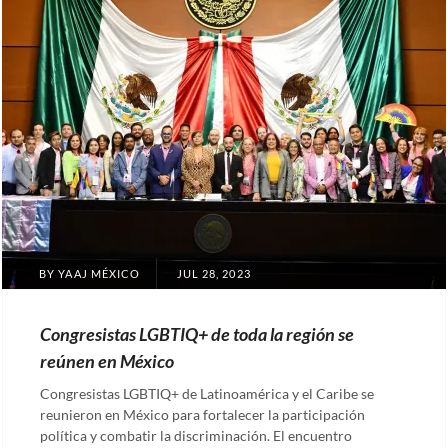
POSTED
BY
YAAJ MÉXICO
JUL 28, 2023
ON
Congresistas LGBTIQ+ de toda la región se
reúnen en México
Congresistas LGBTIQ+ de Latinoamérica y el Caribe se
reunieron en México para fortalecer la participación
política y combatir la discriminación. El encuentro