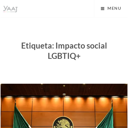
Skip
Yaaj: Transformando tu
MENU
to
vida A.C.
content
Etiqueta:
Impacto social
LGBTIQ+