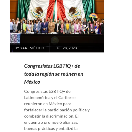
POSTED
BY
YAAJ MÉXICO
JUL 28, 2023
ON
Congresistas LGBTIQ+ de
toda la región se reúnen en
México
Congresistas LGBTIQ+ de
Latinoamérica y el Caribe se
reunieron en México para
fortalecer la participación política y
combatir la discriminación. El
encuentro promovió alianzas,
buenas prácticas y enfatizó la