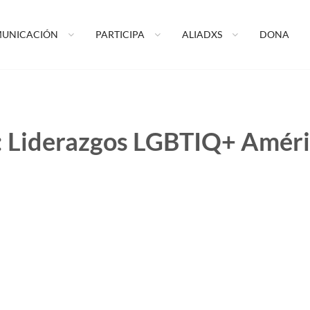
ormando tu vida A.C.
UNICACIÓN
PARTICIPA
ALIADXS
DONA
:
Liderazgos LGBTIQ+ Améri