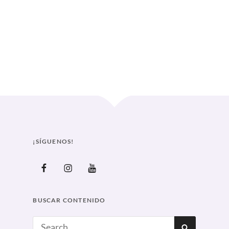
 SE REÚNEN EN MÉXICO
Curve
¡SÍGUENOS!
Facebook
Instagram
Youtube
BUSCAR CONTENIDO
Search
SEARCH