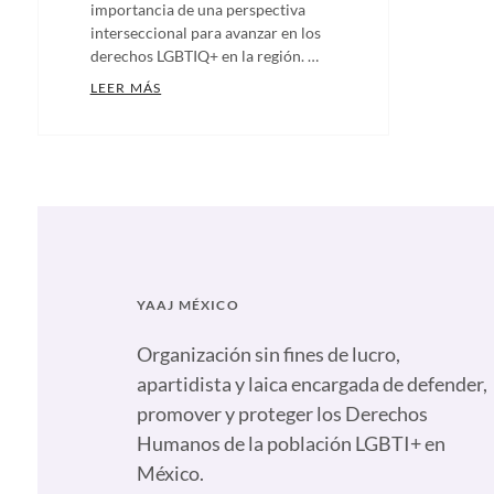
importancia de una perspectiva
interseccional para avanzar en los
derechos LGBTIQ+ en la región. …
CONGRESISTAS LGBTIQ+ DE TODA LA REGIÓN
LEER MÁS
Categories:
Artículos
,
Comunicados
,
Notas
,
Nuestras
plumas
Tags:
Alianzas
YAAJ MÉXICO
contra
la
Organización sin fines de lucro,
discriminación
,
apartidista y laica encargada de defender,
Anticapitalista
,
promover y proteger los Derechos
Congresistas
,
Humanos de la población LGBTI+ en
Congresistas
México.