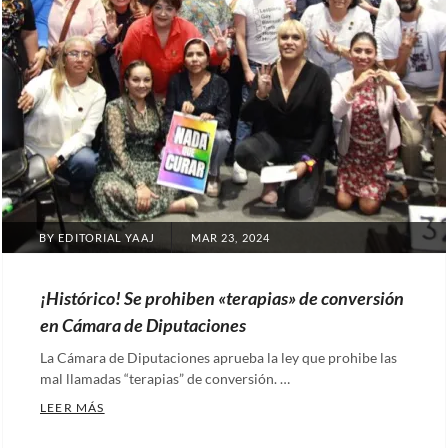
POSTED
BY
EDITORIAL YAAJ
MAR 23, 2024
ON
¡Histórico! Se prohiben «terapias» de conversión
en Cámara de Diputaciones
La Cámara de Diputaciones aprueba la ley que prohibe las
mal llamadas “terapias” de conversión. …
¡HISTÓRICO! SE PROHIBEN «TERAPIAS» DE CONVE
LEER MÁS
Categories: