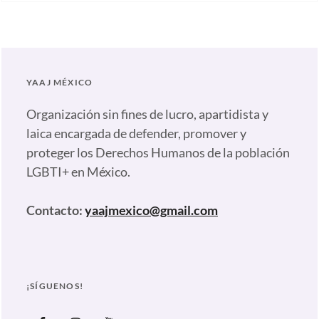
Artículos
,
Comunicados
,
Nuestras
plumas
Tags:
YAAJ MÉXICO
#NadaQueCurar
,
18
Organización sin fines de lucro, apartidista y
de
laica encargada de defender, promover y
32
,
proteger los Derechos Humanos de la población
2020
,
LGBTI+ en México.
A
favor
,
Contacto:
yaajmexico@gmail.com
Abstenciones
,
Adela
Micha
,
Alejandro
¡SÍGUENOS!
Lagunes
,
Amor