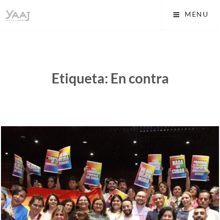
Skip
Yaaj: Transformando tu
MENU
to
vida A.C.
content
Etiqueta:
En contra