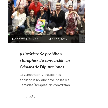
POSTED
BY
EDITORIAL YAAJ
MAR 23, 2024
ON
¡Histórico! Se prohiben
«terapias» de conversión en
Cámara de Diputaciones
La Cámara de Diputaciones
aprueba la ley que prohibe las mal
llamadas “terapias” de conversión.
…
¡HISTÓRICO! SE PROHIBEN «TERAPIAS» DE 
LEER MÁS
Categories: