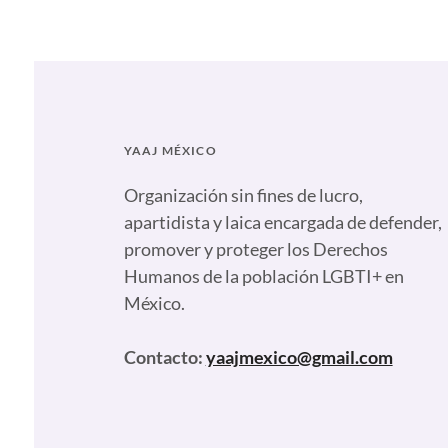
Artículos
,
Comunicados
,
Nuestras
plumas
Tags:
#NadaQueCurar
,
18
YAAJ MÉXICO
de
32
,
Organización sin fines de lucro,
2020
,
apartidista y laica encargada de defender,
A
promover y proteger los Derechos
favor
,
Humanos de la población LGBTI+ en
Abstenciones
,
México.
Adela
Micha
,
Contacto:
yaajmexico@gmail.com
Alejandro
Lagunes
,
Amor