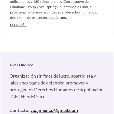
aplicaciones y 150 seleccionades. Con el apoyo de
Luminate Group y Wellspring Philanthropic Fund, el
programa fortaleció habilidades en derechos humanos,
desarrollo de proyectos y activismo. …
FORTALÉCETE LGBT 2024 – ETAPA ONLINE: IMPUL
LEER MÁS
Categories:
Artículos
,
Comunicados
,
Notas
,
Nuestras
YAAJ MÉXICO
plumas
Tags:
Activismo
Organización sin fines de lucro, apartidista y
digital
,
laica encargada de defender, promover y
Activismo
proteger los Derechos Humanos de la población
LGBT
,
LGBTI+ en México.
Capacitación
gratuita
Contacto:
yaajmexico@gmail.com
LGBT
,