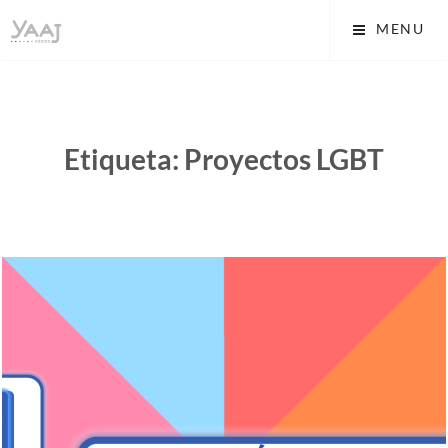
Skip
Yaaj: Transformando tu
MENU
to
vida A.C.
content
Etiqueta:
Proyectos LGBT