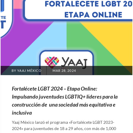
POSTED
BY
YAAJ MÉXICO
MAR 28, 2024
ON
Fortalécete LGBT 2024 – Etapa Online:
Impulsando juventudes LGBTIQ+ líderes para la
construcción de una sociedad más equitativa e
inclusiva
Yaaj México lanzó el programa «Fortalécete LGBT 2023-
2024» para juventudes de 18 a 29 años, con más de 1,000