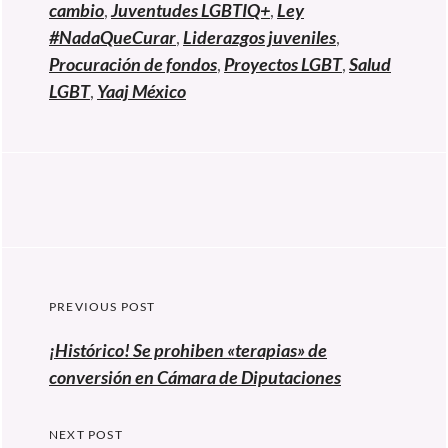
cambio
,
Juventudes LGBTIQ+
,
Ley
#NadaQueCurar
,
Liderazgos juveniles
,
Procuración de fondos
,
Proyectos LGBT
,
Salud
LGBT
,
Yaaj México
Navegación
PREVIOUS POST
de
Previous
¡Histórico! Se prohiben «terapias» de
entradas
post:
conversión en Cámara de Diputaciones
NEXT POST