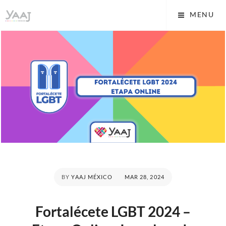
Skip
Yaaj: Transformando tu
MENU
to
vida A.C.
content
POSTED
BY
YAAJ MÉXICO
MAR 28, 2024
ON
Fortalécete LGBT 2024 –