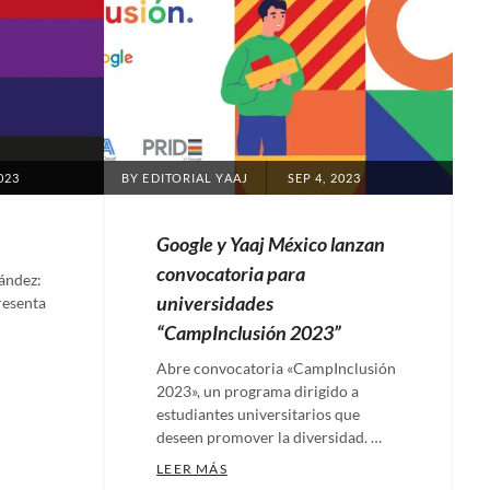
POSTED
023
BY
EDITORIAL YAAJ
SEP 4, 2023
ON
Google y Yaaj México lanzan
convocatoria para
ández:
universidades
resenta
“CampInclusión 2023”
Abre convocatoria «CampInclusión
2023», un programa dirigido a
O SER GAY
estudiantes universitarios que
deseen promover la diversidad. …
GOOGLE Y YAAJ MÉXICO LANZAN C
LEER MÁS