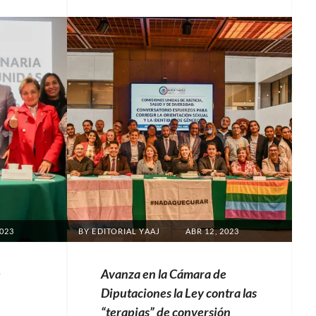
Categories:
Artículos
,
Comunicados
,
Nuestras
plumas
Tags:
Camp
Inclusión
,
CampInclusión
,
CampInclusión
2023
,
Convocatoria
CampInclusión
,
Google
,
POSTED
2023
BY
EDITORIAL YAAJ
ABR 12, 2023
ON
Google
México
,
e
Avanza en la Cámara de
Proyectos
Diputaciones la Ley contra las
tecnológicos
,
“terapias” de conversión