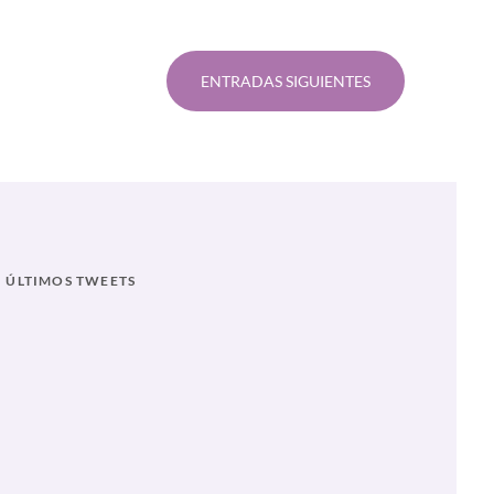
Genaro
Lozano
,
Homofobia
,
ENTRADAS SIGUIENTES
Maca
Carriedo
,
Nada
Que
Curar
,
Salma
Luevano
ÚLTIMOS TWEETS
Luna
,
Terapia
de
conversión
,
Yaaj
México