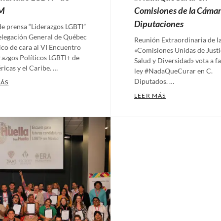
Homofobia
,
M
Comisiones de la Cámar
Identidad
Diputaciones
e prensa “Liderazgos LGBTI”
de
elegación General de Québec
Reunión Extraordinaria de l
género
,
co de cara al VI Encuentro
«Comisiones Unidas de Justi
LGBTIQ+
,
razgos Políticos LGBTI+ de
Salud y Diversidad» vota a fa
ricas y el Caribe. …
LGBTIQPN+
,
ley #NadaQueCurar en C.
TICOS LGBTI+ DE TODO EL CONTINENTE LLEGAN A CDMX
Diputados. …
LLEGAN A CIUDAD DE MÉXICO MÁS DE 500 CARGOS ELECTOS Y 
MÁS
Maíz
,
ories:
¡A UN PASO DEL
LEER MÁS
Mixtecos
,
ulos
,
Categories:
Orientación
nicados
,
Artículos
,
Sexual
,
ras
Comunicados
,
Pueblos
as
Tags:
Ecosig
,
Originarios
Nadaquecurar
,
o
,
Nuestras
ación
plumas
Tags:
al
#NadaQueCurar
,
Cámara