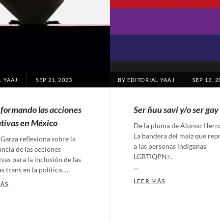
POSTED
POSTED
L YAAJ
SEP 21, 2023
BY
EDITORIAL YAAJ
SEP 12, 2
ON
ON
-formando las acciones
Ser ñuu savi y/o ser gay
tivas en México
De la pluma de Alonso Hern
La bandera del maíz que rep
Garza reflexiona sobre la
a las personas indígenas
ncia de las acciones
LGBTIQPN+.
vas para la inclusión de las
…
s trans en la política. …
SER ÑUU SAVI Y/
LEER MÁS
TRANS-FORMANDO LAS ACCIONES AFIRMATIVAS EN MÉXICO
MÁS
Categories:
ories:
Artículos
,
ulos
,
Nuestras