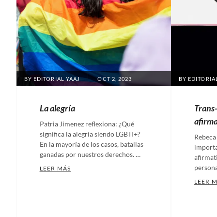
POSTED
BY
EDITORIAL YAAJ
OCT 2, 2023
BY
EDITORIA
ON
La alegría
Trans
afirma
Patria Jimenez reflexiona: ¿Qué
significa la alegría siendo LGBTI+?
Rebeca 
En la mayoría de los casos, batallas
importa
ganadas por nuestros derechos. …
afirmati
persona
LA ALEGRÍA
LEER MÁS
Categories:
LEER 
Artículos
,
Categ
Nuestras
Artíc