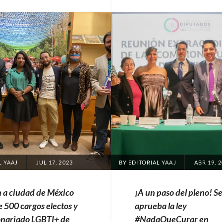
ras
plumas
Tags:
as
Tags:
Alonso
nes
Hernández
,
ativas
,
Archivos
iones
y
co
,
Memorias
pación
Diversas
,
ca
Bande
del
nas
maíz
,
Bandera
ca
LGBT
,
POSTED
POSTED
L YAAJ
JUL 17, 2023
BY
EDITORIAL YAAJ
ABR 19, 
Pueblos
ON
ON
Originarios
,
co
,
 a ciudad de México
¡A un paso del pleno! S
Cultura
 500 cargos electos y
aprueba la ley
Mixteca
,
onariado LGBTI+ de
#NadaQueCurar en