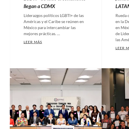
llegan a CDMX
LATA
Liderazgos políticos LGBTI+ de las
Rueda d
Américas y el Caribe se reúnen en
en la D
México para intercambiar las
en Méxi
mejores prácticas. …
de Lide
las Amé
MÁS DE MEDIO MILLAR DE LIDERAZGOS POLÍ
LEER MÁS
Categories:
LEER 
Categ
Artículos
,
Artíc
Comunicados
,
Comu
Nuestras
Nuest
plumas
Tags:
plum
6to
Cargo
Encuentro
elect
de
Deleg
Liderazgos
Gener
Políticos
de
LGBTI
,