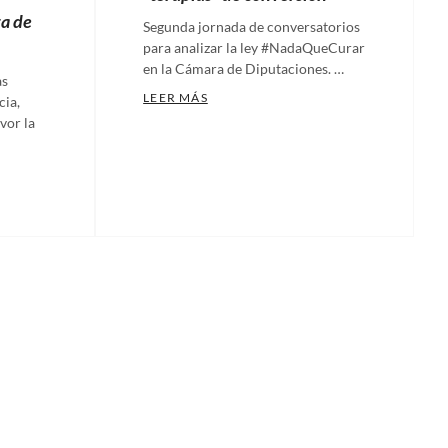
Universidades
,
a de
Segunda jornada de conversatorios
Yaaj
,
para analizar la ley #NadaQueCurar
Yaaj
en la Cámara de Diputaciones. …
as
México
AVANZA EN LA CÁMARA DE DIPUTAC
LEER MÁS
cia,
Categories:
vor la
Artículos
,
FUNCIONARIADO LGBTI+ DE LATAM
Comunicados
,
 PLENO! SE APRUEBA LA LEY #NADAQUECURAR EN COMISIONES DE
Ecosig
,
Nadaquecurar
,
Nuestras
plumas
Tags:
#NadaQueCurar
,
Cámara
de
Diputados
,
Comisión
de