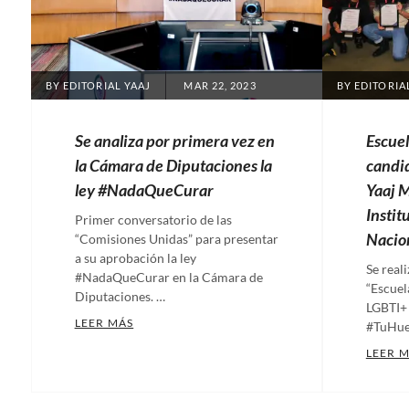
Québ
Caribe
en
Afirmativo
,
Méxi
Diversidad
Iván
POSTED
BY
EDITORIAL YAAJ
MAR 22, 2023
BY
EDITORIA
Dominicana
,
ON
Tagle
,
Encuentro
Lider
Se analiza por primera vez en
Escuel
de
Lider
la Cámara de Diputaciones la
candi
Liderazgos
LGBT
ley #NadaQueCurar
Yaaj M
Políticos
Políti
Institu
LGBTI
,
Primer conversatorio de las
LGBT
Nacio
LGBTQ+
“Comisiones Unidas” para presentar
Québ
a su aprobación la ley
Victory
Se real
#NadaQueCurar en la Cámara de
Rued
Institute
,
“Escuel
Diputaciones. …
de
LGBTI+
Liderazgos
SE ANALIZA POR PRIMERA VEZ EN LA CÁMAR
LEER MÁS
#TuHuel
prens
LGBTI+
,
Categories:
LEER 
VI
PROMSEX
,
Artículos
,
Categ
Encue
Somos
Comunicados
,
Artíc
de